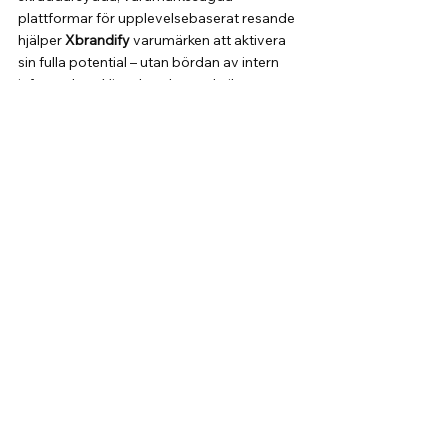
plattformar för upplevelsebaserat resande 
hjälper 
Xbrandify
 varumärken att aktivera 
sin fulla potential – utan bördan av intern 
infrastruktur. Vi tar hand om teknik, 
betalningar, operativt arbete, avtal och 
kundsupport, så att du kan fokusera på det 
du gör bäst: skapa upplevelser som 
speglar din identitet och bygger starka, 
långvariga relationer.