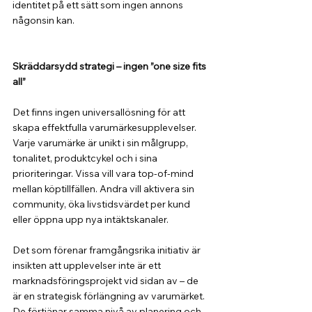
identitet på ett sätt som ingen annons 
någonsin kan.
Skräddarsydd strategi – ingen ”one size fits 
all”
Det finns ingen universallösning för att 
skapa effektfulla varumärkesupplevelser. 
Varje varumärke är unikt i sin målgrupp, 
tonalitet, produktcykel och i sina 
prioriteringar. Vissa vill vara top-of-mind 
mellan köptillfällen. Andra vill aktivera sin 
community, öka livstidsvärdet per kund 
eller öppna upp nya intäktskanaler.
Det som förenar framgångsrika initiativ är 
insikten att upplevelser inte är ett 
marknadsföringsprojekt vid sidan av – de 
är en strategisk förlängning av varumärket. 
De förtjänar samma nivå av planering och 