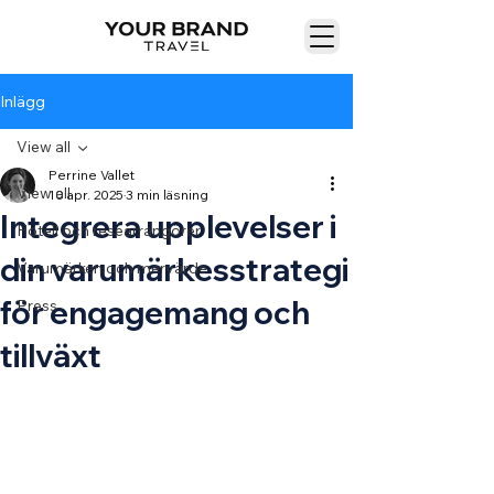
Inlägg
View all
Perrine Vallet
View all
10 apr. 2025
3 min läsning
Integrera upplevelser i
Hotell och researrangörer
din varumärkesstrategi
Varumärken och mervärde
för engagemang och
Press
tillväxt