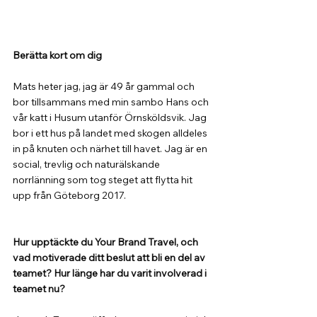
Berätta kort om dig
Mats heter jag, jag är 49 år gammal och 
bor tillsammans med min sambo Hans och 
vår katt i Husum utanför Örnsköldsvik. Jag 
bor i ett hus på landet med skogen alldeles 
in på knuten och närhet till havet. Jag är en 
social, trevlig och naturälskande 
norrlänning som tog steget att flytta hit 
upp från Göteborg 2017.
Hur upptäckte du Your Brand Travel, och 
vad motiverade ditt beslut att bli en del av 
teamet? Hur länge har du varit involverad i 
teamet nu?