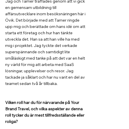
Jag och Tamer träffades genom att vi gick 
en gemensam utbildning till 
affärsutvecklare inom besöksnäringen här i 
Övik. Det började med att Tamer ringde 
upp mig och berättade om hans idé om att 
starta ett företag och hur han tänkte 
utveckla det. Han sa att han ville ha med 
mig i projektet. Jag tyckte det verkade 
superspännande och samtidigt lite 
småläskigt med tanke på att det var en helt 
ny värld för mig att arbeta med SaaS 
lösningar, upplevelser och resor. Jag 
tackade ja såklart och har nu varit en del av 
teamet sedan två år tillbaka.
Vilken roll har du för närvarande på Your 
Brand Travel, och vilka aspekter av denna 
roll tycker du är mest tillfredsställande eller 
roliga?