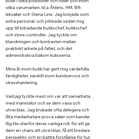
butik i olika positioner och roller och inom 
olika varumärken, bl.a Åhléns, HM, BR-
leksaker och Stena Line. Jag började som 
extra personal, och jobbade sedan mig 
upp till biträdande butikschef, butikschef 
och store-controller. Jag tyckte om 
blandningen och kontrasten mellan 
praktiskt arbete på fältet, och det 
administrativa bakom kulisserna.
Mina år inom butik har gett mig värdefulla 
färdigheter, särskilt inom kundservice och 
stresshantering.
Vad jag tyckte mest om var att samarbeta 
med människor och se dem växa och 
utvecklas. Jag brukade ofta delegera och 
låta medarbetare prova saker som kanske 
låg lite utanför deras vanliga roll, för att ge 
dem en chans att utvecklas, få ett bredare 
perspektiv och en bättre förståelse för hur 