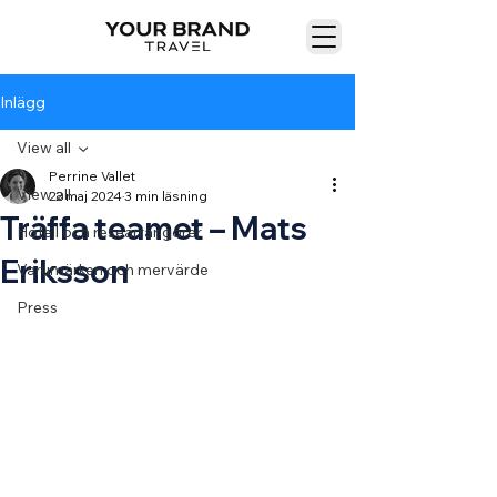
Inlägg
View all
Perrine Vallet
View all
22 maj 2024
3 min läsning
Träffa teamet – Mats
Hotell och researrangörer
Eriksson
Varumärken och mervärde
Press