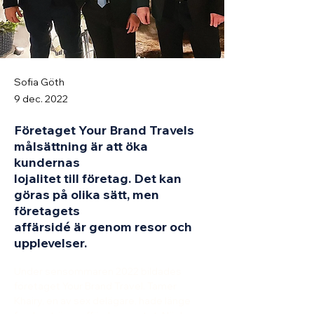
Sofia Göth
9 dec. 2022
Företaget Your Brand Travels
målsättning är att öka
kundernas
lojalitet till företag. Det kan
göras på olika sätt, men
företagets
affärsidé är genom resor och
upplevelser.
Under sensommaren 2022 bildades 
företaget Your Brand Travel. Tamer 
Khairy, en av sex delägare, hade länge 