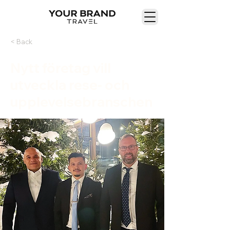
< Back
Nytt företag vill
utveckla rese- och
upplevelsebranschen