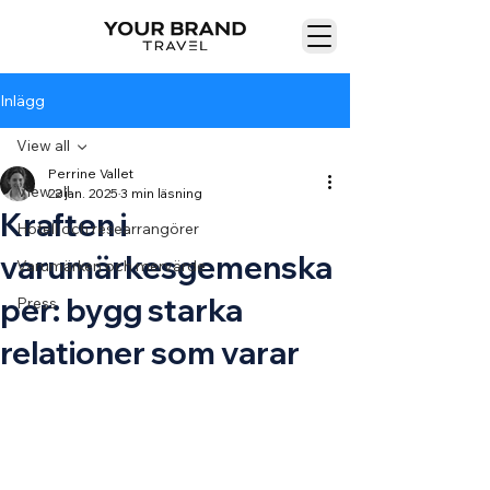
Inlägg
View all
Perrine Vallet
View all
22 jan. 2025
3 min läsning
Kraften i
Hotell och researrangörer
varumärkesgemenska
Varumärken och mervärde
per: bygg starka
Press
relationer som varar