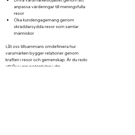
anpassa värderingar till meningsfulla 
resor
Öka kundengagemang genom 
skräddarsydda resor som samlar 
människor
Låt oss tillsammans omdefiniera hur 
varumärken bygger relationer genom 
kraften i resor och gemenskap. Är du redo 
att låsa upp potentialen i din 
varumärkesgemenskap? Låt oss göra det 
möjligt!