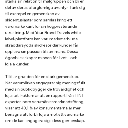
stärka sin relation till målgruppen och bli en 
del av deras oförglömliga äventyr. Tänk dig 
till exempel en gemenskap av 
skidentusiaster som samlas kring ett 
varumärke känt för sin högpresterande 
utrustning. Med Your Brand Travels white-
label-plattform kan varumärket erbjuda 
skräddarsydda skidresor där kunder får 
uppleva sin passion tillsammans. Dessa 
ögonblick skapar minnen för livet – och 
lojala kunder.
Tillit är grunden för en stark gemenskap. 
När varumärken engagerar sig meningsfullt 
med sin publik bygger de trovärdighet och 
lojalitet. Faktum är att en rapport från TINT, 
experter inom varumärkesmarknadsföring, 
visar att 40,1 % av konsumenterna är mer 
benägna att förbli lojala mot ett varumärke 
om de kan engagera sig i dess gemenskap.