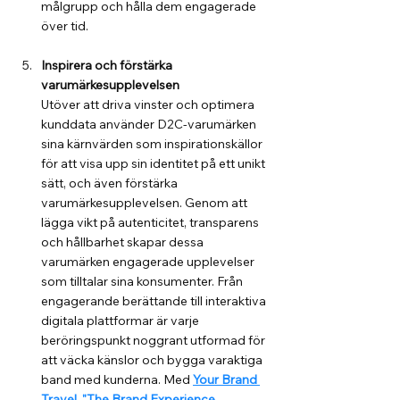
målgrupp och hålla dem engagerade 
över tid.
Inspirera och förstärka 
varumärkesupplevelsen
Utöver att driva vinster och optimera 
kunddata använder D2C-varumärken 
sina kärnvärden som inspirationskällor 
för att visa upp sin identitet på ett unikt 
sätt, och även förstärka 
varumärkesupplevelsen. Genom att 
lägga vikt på autenticitet, transparens 
och hållbarhet skapar dessa 
varumärken engagerade upplevelser 
som tilltalar sina konsumenter. Från 
engagerande berättande till interaktiva 
digitala plattformar är varje 
beröringspunkt noggrant utformad för 
att väcka känslor och bygga varaktiga 
band med kunderna. Med 
Your Brand 
Travel
, 
"The Brand Experience 