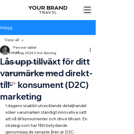
Inlägg
View all
Perrine Vallet
View all
17 maj 2024
3 min läsning
Lås upp tillväxt för ditt
Hotell och researrangörer
varumärke med direkt-
Varumärken och mervärde
till- konsument (D2C)
Press
marketing
I dagens snabbt utvecklande detaljhandel 
söker varumärken ständigt innovativa sätt 
att nå till konsumenter och driva tillväxt. En 
strategi som har fått betydande 
genomslag de senaste åren är D2C-