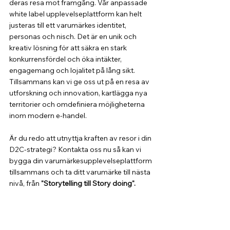
deras resa mot framgång. Vår anpassade 
white label upplevelseplattform kan helt 
justeras till ett varumärkes identitet, 
personas och nisch. Det är en unik och 
kreativ lösning för att säkra en stark 
konkurrensfördel och öka intäkter, 
engagemang och lojalitet på lång sikt. 
Tillsammans kan vi ge oss ut på en resa av 
utforskning och innovation, kartlägga nya 
territorier och omdefiniera möjligheterna 
inom modern e-handel.
Är du redo att utnyttja kraften av resor i din 
D2C-strategi? Kontakta oss nu så kan vi 
bygga din varumärkesupplevelseplattform 
tillsammans och ta ditt varumärke till nästa 
nivå, från 
"Storytelling till Story doing".