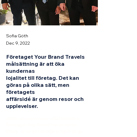
Sofia Göth
Dec 9, 2022
Företaget Your Brand Travels
målsättning är att öka
kundernas
lojalitet till företag. Det kan
göras på olika sätt, men
företagets
affärsidé är genom resor och
upplevelser.
Under sensommaren 2022 bildades 
företaget Your Brand Travel. Tamer 
Khairy, en av sex delägare, hade länge 