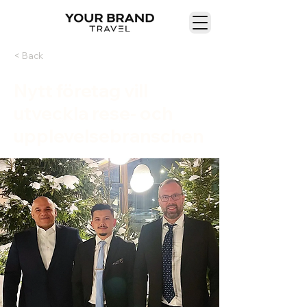
< Back
Nytt företag vill
utveckla rese- och
upplevelsebranschen